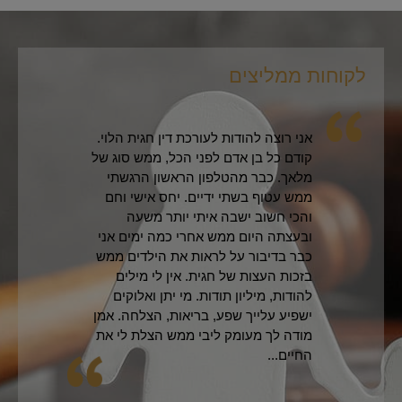
לקוחות ממליצים
לקו
אני רוצה להודות לעורכת דין חגית הלוי.
קודם כל בן אדם לפני הכל, ממש סוג של
מלאך. כבר מהטלפון הראשון הרגשתי
ממש עטוף בשתי ידיים. יחס אישי וחם
והכי חשוב ישבה איתי יותר משעה
ובעצתה היום ממש אחרי כמה ימים אני
כבר בדיבור על לראות את הילדים ממש
בזכות העצות של חגית. אין לי מילים
להודות, מיליון תודות. מי יתן ואלוקים
ישפיע עלייך שפע, בריאות, הצלחה. אמן
מודה לך מעומק ליבי ממש הצלת לי את
החיים...