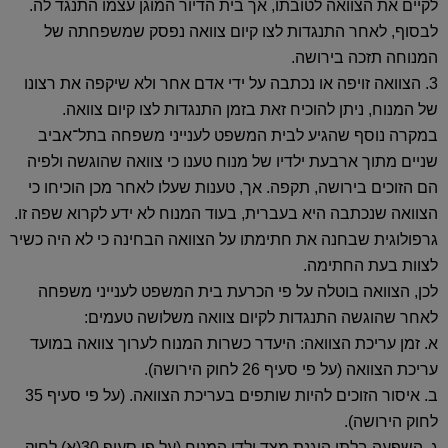
לקיים את הצוואה לטובתו, אך בית הדיור המוגן עצמו התנגד לה.
לבסוף, לאחר התנגדות לצו קיום צוואה נפסק שמשפחתה של
המנוחה תזכה בירושה.
3. הצוואה זויפה או נכתבה על ידי אדם אחר ולא שיקפה את רצונו
של המנוח, ניתן להוכיח זאת בזמן התנגדות לצו קיום צוואה.
במקרה נוסף שהגיע לבית המשפט לענייני משפחה בתל־אביב
שניים מתוך ארבעת ילדיו של מנוח טענו כי צוואה שהוגשה ולפיה
הם הזוכים בירושה, תקפה. אך, טענות שעלו לאחר מכן הוכיחו כי
הצוואה שנכתבה היא בעברית, בעוד המנוח לא ידע לקרוא שפה זו.
גרפולוגית שבחנה את חתימתו על הצוואה הבחינה כי לא היה כשיר
לצוות בעת החתימה.
לכן, הצוואה בוטלה על פי הכרעת בית המשפט לענייני משפחה
לאחר שהוגשה התנגדות לקיום צוואה משלושה טעמים:
א. זמן עריכת הצוואה: היעדר כשרות המנוח לערוך צוואה במועד
עריכת הצוואה (על פי סעיף 26 לחוק הירושה).
ב. איסור הזוכים להיות שותפים בעריכת הצוואה. (על פי סעיף 35
לחוק הירושה).
ג. השפעה בלתי הוגנת מצד ילדי המנוח (על פי סעיף 30(א) לחוק