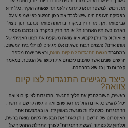
לאורך חייו אדם עומל וצובר נכסים שונים. ביום מותו, הוא מייעד
את רכושו למשפחתו או כתרומה לעמותה שאותה הוקיר. כלל ידוע
בפסיקה הענפה הינו שיש לכבד את רצון הנפטר כפי שמופיע על
גבי צוואה. אך, מה הדין במקרה בו אותה צוואה נכתבה תוך ניצול
האדם בשנותיו האחרונות? או מה הדין במקרה בו נכתבו מספר
צוואות וכיצד ניתן לקבוע איזו צוואה משקפת את רצונו האמיתי של
אותו אדם? פעמים רבות נושאים אלו מגיעים לכותלי בית המשפט,
במסגרת
הגשת התנגדות לצו קיום צוואה
, וכאשר ישנם מספר
יורשים שונים אשר טוענים לזכותם את רכושו של הנפטר. במאמר
קצר זה נדון בנושא בהרחבה.
כיצד מגישים התנגדות לצו קיום
צוואה?
ראשית, חשוב להבין את הליך ההגשה. התנגדות לצו קיום צוואה
יכול להגיש כל אדם החל מהרגע שהצוואה הוגשה לרשם הירושה.
ההתנגדות יכולה להיות מוגשת באופן ידני או באמצעות אתר
האינטרנט של הרשם. ניתן לאתר את הבקשה לקיום צוואה ברשת,
וללחוץ על כפתור "הגשת התנגדות" לצורך התחלת התהליך של