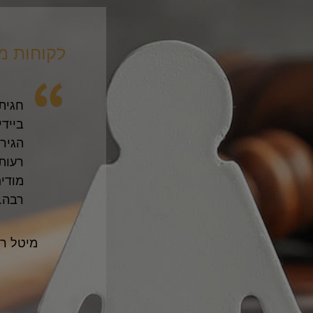
לקוחות מ
 מהפגישה הראשונה ידעתי שאני
אני ר
מקצועיות. עזרת לי לעבור את הליך
אדם 
לות יחסית ומבלי להיכנס לתחושות
הראש
יסיונות של הצד השני). אני והילדים
וחם 
הלב. שתזכי לפרנסה טובה ולהצלחה
ממש 
הילדי
להודו
שפע,
ממש 
שמעון