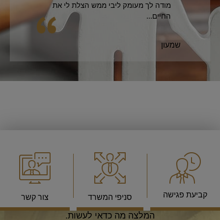
מודה לך מעומק ליבי ממש הצלת לי את
החיים...
שמעון
ניתן להגיע לפגישת ייעוץ שבה נבחן את המצב הקיים,
קביעת פגישה
סניפי המשרד
צור קשר
תקבל/י תשובות והסברים לכל השאלות שלך ופתרון או
המלצה מה כדאי לעשות.