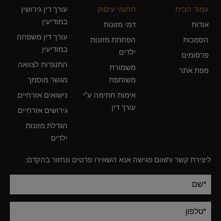
עמוד הבית
תחומי עיסוק
עורך דין גירושין
במודיעין
אודות
דמי מזונות
עורך דין משפחה
הסמכות
הפחתת מזונות
במודיעין
ילדים
פרסומים
התנגדות לצוואה
משמורת
מפת אתר
משותפת
מגשר מוסמך
אימות חתימה ע”י
נישואים אזרחיים
עורך דין
גירושים אזרחיים
הגדלת מזונות
ילדים
ליצירת קשר ותאום פגישה אנא השאירו פרטים ונחזור בהקדם:
Alternative: