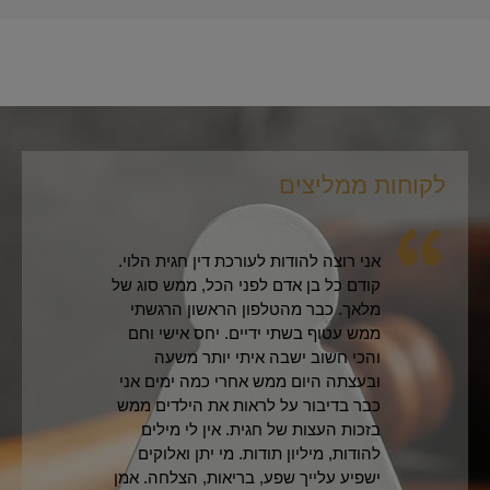
לקוחות ממליצים
לקו
אני רוצה להודות לעורכת דין חגית הלוי.
קודם כל בן אדם לפני הכל, ממש סוג של
מלאך. כבר מהטלפון הראשון הרגשתי
ממש עטוף בשתי ידיים. יחס אישי וחם
והכי חשוב ישבה איתי יותר משעה
ובעצתה היום ממש אחרי כמה ימים אני
כבר בדיבור על לראות את הילדים ממש
בזכות העצות של חגית. אין לי מילים
להודות, מיליון תודות. מי יתן ואלוקים
ישפיע עלייך שפע, בריאות, הצלחה. אמן