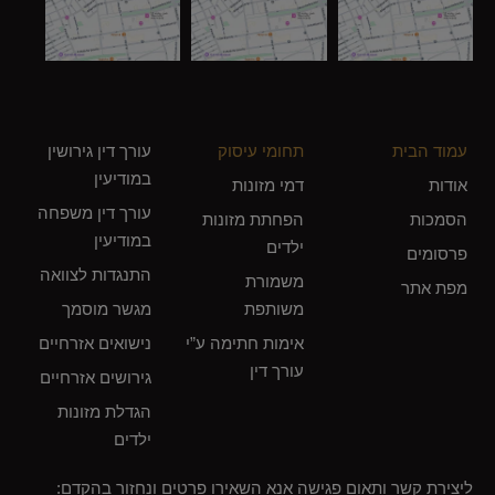
עמוד הבית
תחומי עיסוק
עורך דין גירושין
במודיעין
אודות
דמי מזונות
עורך דין משפחה
הסמכות
הפחתת מזונות
במודיעין
ילדים
פרסומים
התנגדות לצוואה
משמורת
מפת אתר
משותפת
מגשר מוסמך
אימות חתימה ע”י
נישואים אזרחיים
עורך דין
גירושים אזרחיים
הגדלת מזונות
ילדים
ליצירת קשר ותאום פגישה אנא השאירו פרטים ונחזור בהקדם: