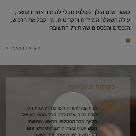
כאשר אדם הולך לעולמו מבלי להותיר אחריו צוואה,
עולה השאלה המיידית והקריטית: מי יקבל את הרכוש,
הנכסים והכספים שהותיר? התשובה
לקריאת המאמר >
לקוחות ממליצים
לקו
אני רוצה להודות לעורכת דין חגית הלוי.
קודם כל בן אדם לפני הכל, ממש סוג של
מלאך. כבר מהטלפון הראשון הרגשתי
ממש עטוף בשתי ידיים. יחס אישי וחם
והכי חשוב ישבה איתי יותר משעה