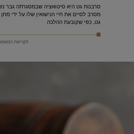
סרבנות גט היא סיטואציה שבמסגרתה גבר נשו
מסרב לסיים את חיי הנישואין שלו על ידי מתן
גט, כפי שקובעת ההלכה
לקריאת המאמר
לקוחות ממליצים
קייס המשפטי המורכב
חגית המקסימה,
ור מדויק בנושא. תודה על
ביידים טובות ו