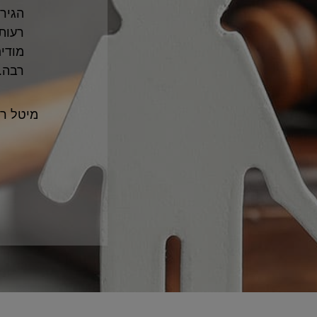
לות יחסית ומבלי להיכנס לתחושות
הראש
יסיונות של הצד השני). אני והילדים
וחם 
הלב. שתזכי לפרנסה טובה ולהצלחה
ממש 
הילדי
להודו
שפע,
ממש 
שמעון