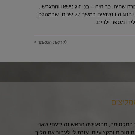
ה שהיה, כך היה – בני זוג נישאו והתגרשו.
בני הזוג היו נשואים במשך 27 שנים, שבמהלכן
ידו מספר ילדים.
לקריאת המאמר >
מליצים
לק
וצה להודות לעורכת דין חגית הלוי. קודם כל בן
לפני הכל, ממש סוג של מלאך. כבר מהטלפון