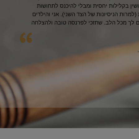
ון הרגשתי ממש עטוף בשתי ידיים. יחס אישי
והכי חשוב ישבה איתי יותר משעה ובעצתה היום
אחרי כמה ימים אני כבר בדיבור על לראות את
ם ממש בזכות העצות של חגית. אין לי מילים
ת, מיליון תודות. מי יתן ואלוקים ישפיע עלייך
 בריאות, הצלחה. אמן מודה לך מעומק ליבי
הצלת לי את החיים...