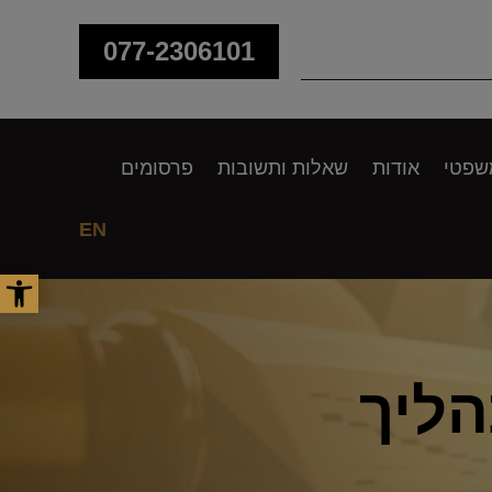
077-2306101
שפטי
אודות
שאלות ותשובות
פרסומים
EN
פתח סר
הליך