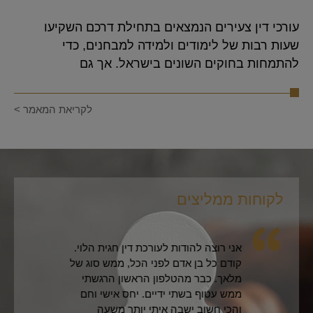
עורכי דין צעירים הנמצאים בתחילת דרכם השקיעו
שעות רבות של לימודים ולמידה למבחנים, כדי
להתמחות בחוקים השונים בישראל. אך גם
לקריאת המאמר >
לקוחות ממליצים
לקו
אני רוצה להודות לעורכת דין חגית הלוי.
קודם כל בן אדם לפני הכל, ממש סוג של
מלאך. כבר מהטלפון הראשון הרגשתי
ממש עטוף בשתי ידיים. יחס אישי וחם
והכי חשוב ישבה איתי יותר משעה