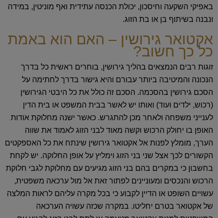
באפיקי השקעה וחיסכון, יכולת הכנסה עתידית ואף מוניטין, במידה
ונבנה בשיתוף בן או בת הזוג.
אקטואר גירושין – האם הוא באמת
כל כך חשוב?
זוגות רבים הנמצאים בהליך גירושין, בוחרים ראשית כל בדרך
הנכונה והמיטיבה ביותר עבורם והיא גישור בדרך לחתימה על
הסכם גירושין בהסכמה. הסכם זה כולל את כל היבטי הגירושין
(רכוש, ילדים ועוד) ואותו יש לאשר בבית המשפט או בית הדין
לענייני משפחה ולאחר מכן להתגרש. כאשר ישנה מחלוקת אודות
האופן בו יחולק הרכוש וקשה מאוד לבני הזוג לאמוד את שווה
הערך, מומלץ לפנות אל אקטואר גירושין שינתח את כל האספקטים
הקשורים לכך אצל שני בני הזוג וימליץ על אופן החלוקה. יש לקחת
בחשבון כי במקרים בהם בני הזוג מגיעים עם מחלוקת לגבי חלוקת
הרכוש והנכסים ומעוניינים לפתור זאת אל מול ערכאה משפטית,
עשויים השופט או הדיין לקבוע כי בכל מקרה עליהם לראות המלצה
של אקטואר בטרם יחליטו. במקרה שכזה עשויה הערכאה