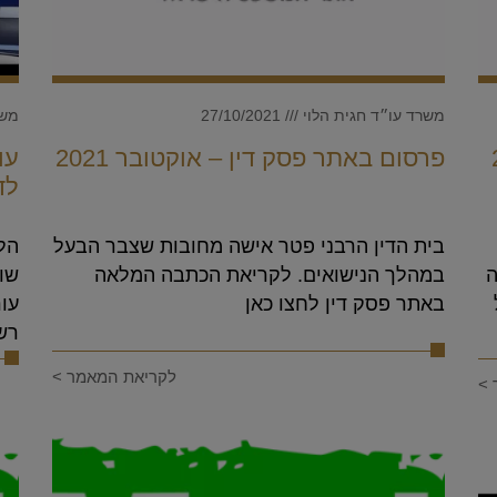
משרד עו״ד חגית הלוי
27/10/2021
משר
202
פרסום באתר פסק דין – אוקטובר 2021
עו
לד
בית הדין הרבני פטר אישה מחובות שצבר הבעל
הלי
ה
במהלך הנישואים. לקריאת הכתבה המלאה
‌שו
באתר פסק דין לחצו כאן
‌עו
רשת 13
לקריאת המאמר >
 >