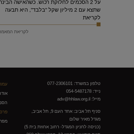
על 2 הסכמים לחלוקת רכוש. כשהאישה הבינה
שתצא עם 2 מיליון שקל "בלבד", היא תבעה
לקריאת
לקריאת המאמר
טלפון במשרד:
077-2306101
עמוד
נייד:
054-5487178
אודו
מייל:
adv@hhlaw.org.il
הסמ
סניף תל אביב: אחד העם 9, תל אביב,
פרסו
מגדל מאיר שלום
מפת
(כניסה לחניון המגדל- רחוב אחוזת בית 5)