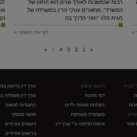
רבות שנמשכות לאורך שנים הוא החזון של
לכ
המשרד", מתארים עורכי הדין במשרדה של
ואם
חגית הלוי "וזוהי הדרך בה
המל
 >
לקריאת המאמר >
»
5
4
3
2
1
«
 הבית
תחומי עיסוק
עורך דין גירושין במו
ת
דמי מזונות
עורך דין משפחה במו
כות
הפחתת מזונות ילדים
התנגדות לצוואה
מים
משמורת משותפת
מגשר מוסמך
 אתר
אימות חתימה ע”י עורך דין
נישואים אזרחיים
גירושים אזרחיים