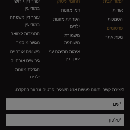
עמוד הבית
תחומי עיסוק
עורך דין גירושין
במודיעין
אודות
דמי מזונות
עורך דין משפחה
הסמכות
הפחתת מזונות
במודיעין
ילדים
פרסומים
התנגדות לצוואה
משמורת
מפת אתר
משותפת
מגשר מוסמך
אימות חתימה ע”י
נישואים אזרחיים
עורך דין
גירושים אזרחיים
הגדלת מזונות
ילדים
ליצירת קשר ותאום פגישה אנא השאירו פרטים ונחזור בהקדם:
Alternative: