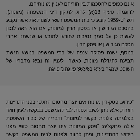
אינם כפופים להסכמות בין הוריהם לעניין מזונותיהם.
לדוגמה, סעיף 13(א) לחוק לתיקון דיני המשפחה (מזונות),
תשי"ט-1959 קובע כי בית המשפט רשאי לשנות את אשר נקבע
בהסכם הגירושין או בפסק הדין למזונות, אם הוא ראה לנכון
לעשות כן על סמך נסיבות שנודעו לתובע או שנשתנו אחרי
הסכם הגירושין או פסק הדין.
בנוסף, ישנה פסיקה ענפה של בתי המשפט בנושא הגשת
תביעה להגדלת מזונות, כאשר לעניין זה נביא מדבריו של
השופט שמגר בע"א 363/81
פייגה נ' פייגה
:
"כידוע, פסק-דין מזונות אינו יוצר מחסום החלטי בפני התדיינות
חוזרת, אלא ניתן לשוב ולפנות לבית המשפט בבקשה לעיון חוזר
בפלוגתה פלונית בקשר למזונות" ודבריה של כבוד השופטת
אילה פרוקצ'יה: "פסק המזונות אינו יוצר מחסום סופי מפני
חידוש ההתדיינות, וניתן לחזור ולפנות לבית המשפט בקשר