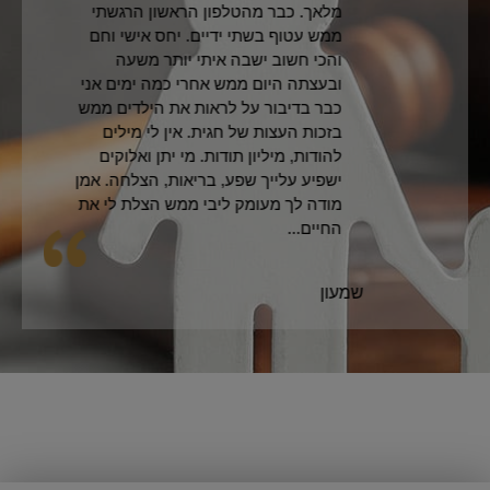
מלאך. כבר מהטלפון הראשון הרגשתי
ממש עטוף בשתי ידיים. יחס אישי וחם
והכי חשוב ישבה איתי יותר משעה
ובעצתה היום ממש אחרי כמה ימים אני
כבר בדיבור על לראות את הילדים ממש
בזכות העצות של חגית. אין לי מילים
להודות, מיליון תודות. מי יתן ואלוקים
ישפיע עלייך שפע, בריאות, הצלחה. אמן
מודה לך מעומק ליבי ממש הצלת לי את
החיים...
שמעון