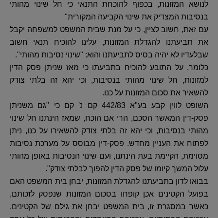
לנושא המזונות, בכפוף להוכחת התנאי כי חל שינוי מהותי
בנסיבות המצדיק את שינוי הקביעה המקורית"
עם זאת, חשוב לציין, כי על מנת שבית המשפט למשפחה יקבל
את תביעתנו להגדלת המזונות, עלינו להוכיח תנאי חשוב
שבלעדיו לא יהיה בסיס לתביעתנו והוא: "שינוי נסיבות מהותי".
כלומר, על התובע להוכיח בתביעתו כי מאז שניתן פסק הדין
למזונות, חל שינוי מהותי בנסיבות, וכי יהא זה בלתי צודק
להשאיר את סכום המזונות על כנו.
השופט לווין קבע בע"א 442/83 קם נ' קם כי "גם משניתן
פסק-דין המאשר הסכם, הרי אם הוכח, שמאז הינתנו חל שינוי
מהותי בנסיבות, וכי יהא זה בלתי צודק להשאירו על כנו, ניתן
לפתוח את העניין מחדש. פסק-דין מבוסס על מערכת נסיבות
מסוימת, הקיימת בעת הינתנו, ועם שינוי הנסיבות באופן מהותי
עלול המשך קיומו של פסק הדין להפוך לבלתי צודק".
בבואו לדון בתביעתנו להגדלת המזונות, יבחן בית המשפט האם
בפועל הקטינים אכן קופחו בסכום המזונות שנפסק לזכותם,
כאשר במסגרת זו, בית המשפט יבחן את גילם של הקטינים,