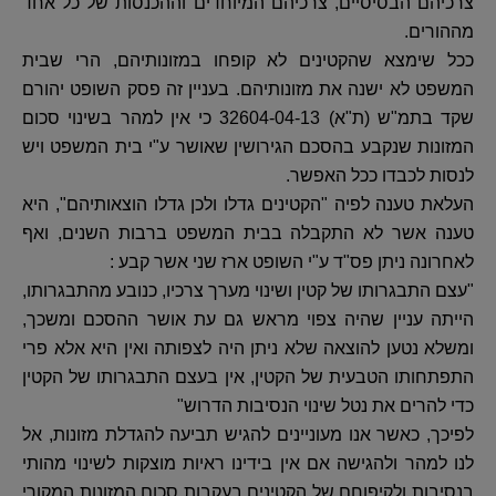
צרכיהם הבסיסיים, צרכיהם המיוחדים וההכנסות של כל אחד
מההורים.
ככל שימצא שהקטינים לא קופחו במזונותיהם, הרי שבית
המשפט לא ישנה את מזונותיהם. בעניין זה פסק השופט יהורם
שקד בתמ"ש (ת"א) 32604-04-13 כי אין למהר בשינוי סכום
המזונות שנקבע בהסכם הגירושין שאושר ע"י בית המשפט ויש
לנסות לכבדו ככל האפשר.
העלאת טענה לפיה "הקטינים גדלו ולכן גדלו הוצאותיהם", היא
טענה אשר לא התקבלה בבית המשפט ברבות השנים, ואף
לאחרונה ניתן פס"ד ע"י השופט ארז שני אשר קבע :
"עצם התבגרותו של קטין ושינוי מערך צרכיו, כנובע מהתבגרותו,
הייתה עניין שהיה צפוי מראש גם עת אושר ההסכם ומשכך,
ומשלא נטען להוצאה שלא ניתן היה לצפותה ואין היא אלא פרי
התפתחותו הטבעית של הקטין, אין בעצם התבגרותו של הקטין
כדי להרים את נטל שינוי הנסיבות הדרוש"
לפיכך, כאשר אנו מעוניינים להגיש תביעה להגדלת מזונות, אל
לנו למהר ולהגישה אם אין בידינו ראיות מוצקות לשינוי מהותי
בנסיבות ולקיפוחם של הקטינים בעקבות סכום המזונות המקורי