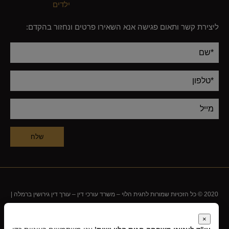
ילדים
ליצירת קשר ותאום פגישה אנא השאירו פרטים ונחזור בהקדם:
Alternative:
2020 © כל הזכויות שמורות לחגית הלוי – משרד עורכי דין –
עורך דין גירושין ברמלה
|
עורך דין גירושין בראשון לציון
|
עורך דין גירושין
|
גירושין בישראל
|
עו"ד דיני משפחה
|
×
בית הדין הרבני
|
בית משפט למשפחה