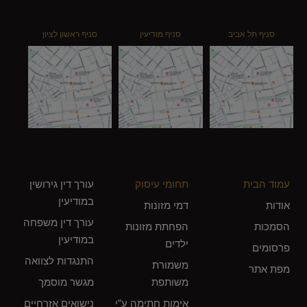
סניף תל אביב
סניף מודיעין
סניף ראשון לציון
עמוד הבית
תחומי עיסוק
עורך דין גירושין
במודיעין
אודות
דמי מזונות
עורך דין משפחה
הסמכות
הפחתת מזונות
במודיעין
ילדים
פרסומים
התנגדות לצוואה
משמורת
מפת אתר
משותפת
מגשר מוסמך
אימות חתימה ע”י
נישואים אזרחיים