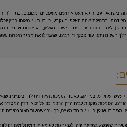
משפחה בישראל, עברה לא מעט אירועים משפטיים ומכוננים. בתחילה, הי
ודמת. בתחילת שנות האלפיים נקבע, כי בנות זוג מאותו המין יוכלו
ש). לימים הוכרה ע"י בית המשפט העליון, האפשרות שבני זוג מאותו
ך השנים ניתנו עוד פסקי דין רבים, שהגדילו את מאגר הזכויות שממנ
ם:
תי-אישי שחל על בני הזוג, כאשר הסמכות הייחודית לדון בענייני נישואין
ם, הסמכות מוקנית לבית הדין הרבני. כפועל יוצא, הדין המסדיר את ה
ו מכיר בנישואין בין זוגות חד מיניים, כך שהמשמעות האופרטיבית היא
ת להינשא במדינה זרה, לגבי זוגות לא מאותו המין ולימים גם לזוגות מ