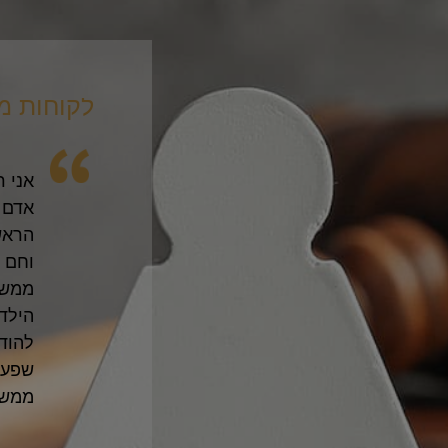
לקוחות מ
 מהפגישה הראשונה ידעתי שאני
אני ר
מקצועיות. עזרת לי לעבור את הליך
אדם 
לות יחסית ומבלי להיכנס לתחושות
הראש
יסיונות של הצד השני). אני והילדים
וחם 
הלב. שתזכי לפרנסה טובה ולהצלחה
ממש 
הילדי
להודו
שפע,
ממש 