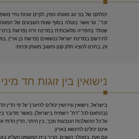
יכולתם של בני זוג מאותו המין, לקיים זוגיות וחיי 
זכר", עד אשר בוטלה בסוף שנות השבעים של המאה הק
שנולד בהפריה מלאכותית במדינה זרה (פרשת ברנר קדי
להירשם במדינת ישראל כנשואים (פרשת בן ארי). במהל
זה, בחרנו להציג חלק קטן וחשוב מאותן זכויות:
נישואין בין זוגות חד מיניי
בישראל, נישואין וגירושין יכולים להיערך על פי הדין הד
(בהתאם לכל "דת" רשמית בישראל). כאשר מדובר ביהודי
על כל ההשלכות הנובעות מכך. בין היתר, הדין הדתי אינ
אינם יכולים להינשא בארץ.
עם זאת, במהלך השנים, הכיר בית המשפט העליון באפשרו