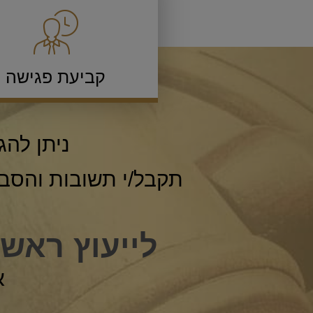
קביעת פגישה
ניתן להג
תקבל/י תשובות והסבר
לייעוץ ראש
א