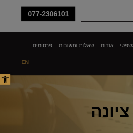
077-2306101
שפטי
אודות
שאלות ותשובות
פרסומים
EN
פתח סר
יונה