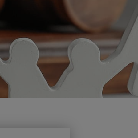
רבה.
מיטל ר.