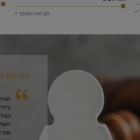
 >
לקריאת המאמר >
לקוחות מ
 מהפגישה הראשונה ידעתי שאני
אני ר
מקצועיות. עזרת לי לעבור את הליך
אדם 
לות יחסית ומבלי להיכנס לתחושות
הראש
יסיונות של הצד השני). אני והילדים
וחם 
הלב. שתזכי לפרנסה טובה ולהצלחה
ממש 