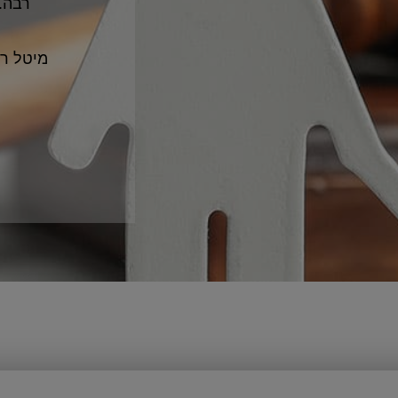
הילדי
להודו
שפע,
ממש 
שמעון