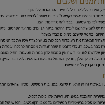
ת זמנים ושלבים
ה, ואיחור עלול להוביל לדחיית ההתנגדות על הסף.
אחד היורשים מגיש בקשה ל"צו קיום צוואה" לרשם לענייני ירושה.
ר לכל מי שמעוניין בכך להתנגד למתן הצו.
הוא הגשת כתב ההתנגדות. את ההתנגדות יש להגיש לרשם
הקיום ובתנאי שישנם נימוקים כבדי משקל.
צהיר המאמת את העובדות הכלולות בו. יש לצרף אליו את כל המסמכים
ושה כבר בשלב זה, כדי להבטיח שההתנגדות מנוסחת כהלכה ועומדת ב
 שלרשם לענייני ירושה אין סמכות לדון במהות הטענות, התיק מועב
תבע". מכאן ואילך, ההליך מתנהל כתביעה משפטית לכל דבר ועניין, הכ
תן פסק דין על ידי השופט.
 באיכות וחוזק הראיות שיוצגו בפני בית המשפט. מכיוון שהאדם המרכ
פשרית התומכת בטענותיו. ראיות אלו יכולות לכלול:
ות או פסיכוגריאטריות המעידים על מצבו הקוגניטיבי והנפשי של המ