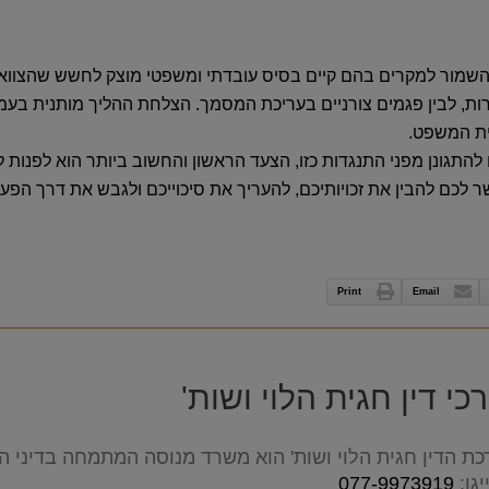
שמור למקרים בהם קיים בסיס עובדתי ומשפטי מוצק לחשש שהצוואה א
ות, לבין פגמים צורניים בעריכת המסמך. הצלחת ההליך מותנית בעמי
ית המשפט.
התגונן מפני התנגדות כזו, הצעד הראשון והחשוב ביותר הוא לפנות 
 לכם להבין את זכויותיכם, להעריך את סיכוייכם ולגבש את דרך הפעו
Print
Email
י דין חגית הלוי ושות'
ת הדין חגית הלוי ושות' הוא משרד מנוסה המתמחה בדיני המש
גו:
077-9973919