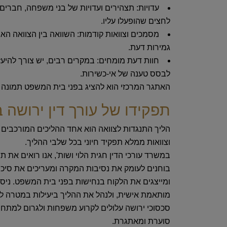
עדויות:
תצהירים ועדויות של בני משפחה, חברים, 
לחצים שהופעלו עליו.
מסמכים וצוואות קודמות:
השוואה בין הצוואה האח
גמירות דעת.
חוות דעת מומחים:
במקרים רבים, יש צורך להיעזר
לבסס טענה של אי-כשירות.
האתגר המרכזי הוא להציג בפני בית המשפט תמונה 
תפקידו של עורך דין ירושה 
הליך התנגדות לצוואה הוא אחד ההליכים המורכבים וה
וצוואות ממלא תפקיד חיוני בכל שלבי ההליך.
במשרד עורכי הדין חגית הלוי ושות', אנו רואים את 
בוחנים לעומק את נסיבות המקרה ומעריכים את סיכו
ומייצגים את הלקוח בנחישות בפני בית המשפט. ניסי
מותאמת אישית, ולנהל את ההליך ביעילות במטרה לה
סכסוכי ירושה עלולים לקרוע משפחות ולגרום למתחים
סוערת ומאתגרת.