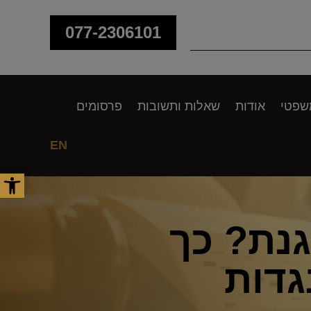
077-2306101
שפטי
אודות
שאלות ותשובות
פרסומים
EN
פתח סר
נת? כך
גדות