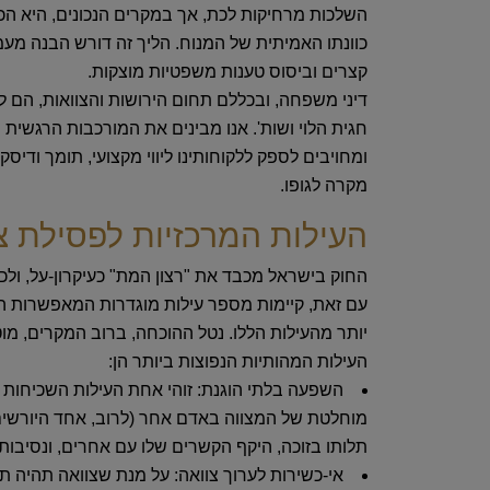
השלכות מרחיקות לכת, אך במקרים הנכונים, היא הכ
כוונתו האמיתית של המנוח. הליך זה דורש הבנה מעמ
קצרים וביסוס טענות משפטיות מוצקות.
דיני משפחה, ובכללם תחום הירושות והצוואות, הם ל
חגית הלוי ושות'. אנו מבינים את המורכבות הרגשית
ומחויבים לספק ללקוחותינו ליווי מקצועי, תומך ודיס
מקרה לגופו.
העילות המרכזיות לפסילת צ
החוק בישראל מכבד את "רצון המת" כעיקרון-על, ולכ
עם זאת, קיימות מספר עילות מוגדרות המאפשרות הגש
יותר מהעילות הללו. נטל ההוכחה, ברוב המקרים, מו
העילות המהותיות הנפוצות ביותר הן:
השפעה בלתי הוגנת:
זוהי אחת העילות השכיחות ו
מוחלטת של המצווה באדם אחר (לרוב, אחד היורשים)
תלותו בזוכה, היקף הקשרים שלו עם אחרים, ונסיבות 
אי-כשירות לערוך צוואה:
על מנת שצוואה תהיה תקפ