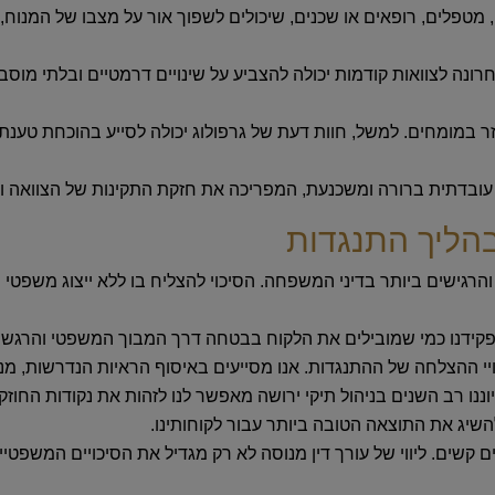
מטפלים, רופאים או שכנים, שיכולים לשפוך אור על מצבו של המנוח, 
רונה לצוואות קודמות יכולה להצביע על שינויים דרמטיים ובלתי מוס
 במומחים. למשל, חוות דעת של גרפולוג יכולה לסייע בהוכחת טענת ז
עובדתית ברורה ומשכנעת, המפריכה את חזקת התקינות של הצוואה ו
בהליך התנגדות
רגישים ביותר בדיני המשפחה. הסיכוי להצליח בו ללא ייצוג משפטי מ
תפקידנו כמי שמובילים את הלקוח בבטחה דרך המבוך המשפטי והרגשי. ה
יי ההצלחה של ההתנגדות. אנו מסייעים באיסוף הראיות הנדרשות, מ
וננו רב השנים בניהול תיקי ירושה מאפשר לנו לזהות את נקודות הח
שיג את התוצאה הטובה ביותר עבור לקוחותינו.
 קשים. ליווי של עורך דין מנוסה לא רק מגדיל את הסיכויים המשפטיי