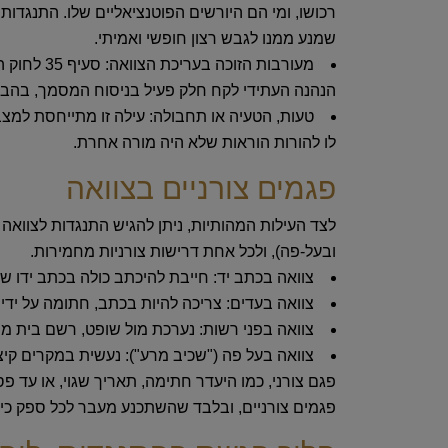
רכושו, ומי הם היורשים הפוטנציאליים שלו. התנגדות 
שמנע ממנו לגבש רצון חופשי ואמיתי.
מעורבות הזוכה בעריכת הצוואה:
סעיף 35
הנהנה העתידי לקח חלק פעיל בניסוח המסמך, בהבאתו
טעות, הטעיה או תחבולה:
עילה זו מתייחסת למצב
לו להורות הוראות שלא היה מורה אחרת.
פגמים צורניים בצוואה
לצד העילות המהותיות, ניתן להגיש התנגדות לצוואה 
ובעל-פה), ולכל אחת דרישות צורניות מחמירות.
צוואה בכתב יד:
חייבת להיכתב כולה בכתב ידו ש
צוואה בעדים:
צריכה להיות בכתב, חתומה על ידי
צוואה בפני רשות:
נערכת מול שופט, רשם בית משפט
צוואה בעל פה ("שכיב מרע"):
נעשית במקרים קיצונ
פגמים צורניים, ובלבד שהשתכנע מעבר לכל ספק כי 