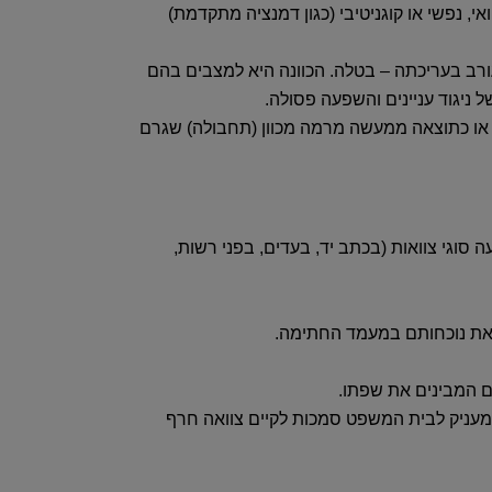
י, נפשי או קוגניטיבי (כגון דמנציה מתקדמת)
מעורב בעריכתה – בטלה. הכוונה היא למצבים בהם
ניגוד עניינים והשפעה פסולה.
 או כתוצאה ממעשה מרמה מכוון (תחבולה) שגרם
סוגי צוואות (בכתב יד, בעדים, בפני רשות,
 את נוכחותם במעמד החתימה.
ים המבינים את שפתו.
וי, או עד פסול, יכול להוות עילה לפסילת הצוואה. עם זאת, סעיף 25 לחוק הירושה מעניק לבית המשפט סמכות לקיים צוואה חרף