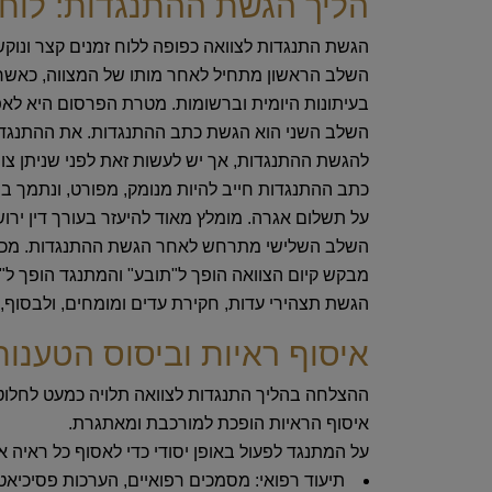
הליך הגשת ההתנגדות: לוחו
הגשת התנגדות לצוואה כפופה ללוח זמנים קצר ונוקש
השלב הראשון
מתחיל לאחר מותו של המצווה, כאשר 
בעיתונות היומית וברשומות. מטרת הפרסום היא לאפש
השלב השני
להגשת ההתנגדות, אך יש לעשות זאת לפני שניתן צו 
כתב ההתנגדות חייב להיות מנומק, מפורט, ונתמך בת
על תשלום אגרה. מומלץ מאוד להיעזר בעורך דין יר
השלב השלישי
מתרחש לאחר הגשת ההתנגדות. מכיוון
מבקש קיום הצוואה הופך ל"תובע" והמתנגד הופך ל"נ
הגשת תצהירי עדות, חקירת עדים ומומחים, ולבסוף, מ
איסוף ראיות וביסוס הטענות
ההצלחה בהליך התנגדות לצוואה תלויה כמעט לחלוטין
איסוף הראיות הופכת למורכבת ומאתגרת.
על המתנגד לפעול באופן יסודי כדי לאסוף כל ראיה א
תיעוד רפואי:
מסמכים רפואיים, הערכות פסיכיאטרי