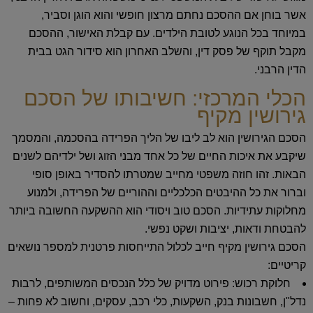
אשר בוחן אם ההסכם נחתם מרצון חופשי והוא הוגן וסביר,
במיוחד בכל הנוגע לטובת הילדים. עם קבלת האישור, ההסכם
מקבל תוקף של פסק דין, והשלב האחרון הוא סידור הגט בבית
הדין הרבני.
הכלי המרכזי: חשיבותו של הסכם
גירושין מקיף
הסכם הגירושין הוא לב ליבו של הליך הפרידה בהסכמה, והמסמך
שיקבע את איכות החיים של כל אחד מבני הזוג ושל ילדיהם לשנים
הבאות. זהו חוזה משפטי מחייב שמטרתו להסדיר באופן סופי
וברור את כל ההיבטים הכלכליים וההוריים של הפרידה, ולמנוע
מחלוקות עתידיות. הסכם טוב ויסודי הוא ההשקעה החשובה ביותר
להבטחת ודאות, יציבות ושקט נפשי.
הסכם גירושין מקיף חייב לכלול התייחסות פרטנית למספר נושאים
קריטיים:
חלוקת רכוש:
פירוט מדויק של כלל הנכסים המשותפים, לרבות
נדל"ן, חשבונות בנק, השקעות, כלי רכב, עסקים, וחשוב לא פחות –