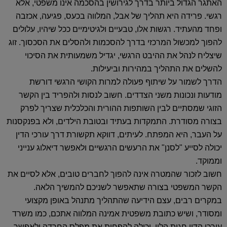
האתגר הגדול ביותר בדרך לגירושין בהסכמה אינו משפטי, אלא
רגשי. פרידה היא תהליך של אבל, המלווה בכעס, פגיעה, אכזבה
ופחד מהעתיד. רגשות אלו, טבעיים ולגיטימיים ככל שיהיו, עלולים
להפוך למכשול המרכזי בדרך להסכמות ולהסלים את הסכסוך. זוג
שיצליח לנהל את ההיבט הרגשי, יגדיל משמעותית את הסיכוי
להשלים את התהליך במהירות וביעילות.
הדרך לשמור על שיתוף פעולה למרות הקושי הרגשי דורשת
מודעות ונכונות משני הצדדים. חשוב לנסות ולהפריד בין הקשר
הזוגי שמסתיים לבין השותפות ההורית והכלכלית שצריך לפרק
בצורה מסודרת. התמקדות בעתיד ובטובת הילדים, ולא בפנקסנות
על העבר, היא המפתח. לעיתים, דווקא תקשורת דרך עורכי הדין
יכולה לסייע "לסנן" את הרעשים הרגשיים ולאפשר דיאלוג ענייני
וממוקד.
חשוב לזכור שהמטרה אינה להפוך לחברים טובים, אלא לסיים את
הקשר המשפטי בצורה שתאפשר לשניכם להמשיך הלאה.
במקרים רבים, עצם הידיעה שהתהליך מתנהל באופן מקצועי
ומסודר, ושיש כתובת משפטית אמינה המלווה אתכם, כמו משרד
עורכי הדין חגית הלוי, יכולה להפחית את מפלס החרדה ולאפשר