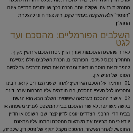
התנהלות רגועה ושקולה יותר. הכרה בכך שוויתורים הדדיים אינם
"הפסד" אלא השקעה בעתיד שקט, היא צעד חיוני להצלחת
התהליך.
השלבים הפורמליים: מהסכם ועד
לגט
לאחר שהושגו ההסכמות ועורך הדין ניסח הסכם גירושין מקיף,
התהליך נכנס לשלביו הפורמליים. הכרת השלבים הללו מסייעת
להפחית את חוסר הוודאות ומבהירה את מפת הדרכים עד לסיום
הסופי של הנישואין.
חתימה על הסכם הגירושין:
לאחר ששני הצדדים קראו, הבינו
והסכימו לכל סעיפי ההסכם, הם חותמים עליו בנוכחות עורכי דינם.
אישור ההסכם בערכאה שיפוטית:
השלב הבא הוא הגשת
בקשה משותפת לאישור ההסכם בבית המשפט לענייני משפחה או
בבית הדין הרבני. הצדדים יזומנו לדיון קצר, שבו השופט או הדיין
יוודא כי הם מבינים את משמעות ההסכם וחתמו עליו מרצונם
החופשי. לאחר האישור, ההסכם מקבל תוקף של פסק דין. שלב זה,