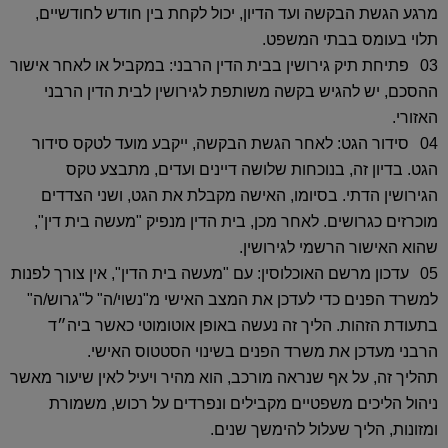
מרגע הגשת הבקשה ועד הדיון, יכול לקחת בין חודש לחודשיים,
תלוי בעומס בבתי המשפט.
פתיחת תיק גירושין בבית הדין הרבני:
במקביל או לאחר אישור
ההסכם, יש להגיש בקשה משותפת לגירושין לבית הדין הרבני
האזורי.
סידור הגט:
לאחר הגשת הבקשה, ייקבע מועד לטקס סידור
הגט. בדיון זה, בנוכחות שלושה דיינים ועדים, מתבצע טקס
הגירושין הדתי. בסיומו, האישה מקבלת את הגט, ושני הצדדים
מוכרזים כגרושים. לאחר מכן, בית הדין מנפיק "מעשה בית דין",
שהוא האישור הרשמי לגירושין.
עדכון מרשם האוכלוסין:
עם "מעשה בית הדין", אין צורך לפנות
למשרד הפנים כדי לעדכן את המצב האישי מ"נשוי/ה" ל"גרוש/ה"
בתעודת הזהות. הליך זה נעשה באופן אוטומוטי כאשר ביה״ד
הרבני מעדכן את משרד הפנים בשינוי הסטטוס האישי.
תהליך זה, על אף שנראה מורכב, הוא מהיר ויעיל לאין שיעור מאשר
ניהול הליכים משפטיים מקבילים ונפרדים על רכוש, משמורת
ומזונות, הליך שעלול להימשך שנים.