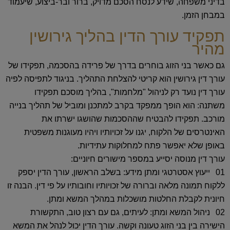
בדיני משפחה, שידע לנסח הסכם מדויק, ברור ובר-ביצוע, שיעמוד
במבחן הזמן.
תפקיד עורך הדין בהליך גירושין
מהיר
גם כאשר בני הזוג בוחרים בדרך של פרידה בהסכמה, תפקידו של
עורך דין גירושין הוא קריטי להצלחת התהליך. בניגוד לתפיסה לפיה
עורך דין נועד רק לניהול "מלחמות", בהליך מוסכם תפקידו
משתנה: הוא הופך ממפקד בקרב למתכנן ומוביל של תהליך בנייה
מורכב. תפקידו להבטיח שההסכמות שהושגו ישרתו את
האינטרסים של הלקוח, יגנו על זכויותיו ויהיו מעוגנות משפטית
באופן שלא יאפשר פתח למחלוקות עתידיות.
עורך דין מנוסה יסייע במספר מישורים חיוניים:
ייעוץ אסטרטגי ומתן מידע:
בשלב הראשון, עורך הדין יספק
ללקוח תמונה מלאה וברורה של זכויותיו וחובותיו על פי דין. הבנה זו
חיונית לקבלת החלטות מושכלות במהלך המשא ומתן.
ניהול המשא ומתן:
לעיתים, גם עם רצון טוב, התקשורת
הישירה בין בני הזוג טעונה וקשה. עורך הדין יכול לנהל את המשא