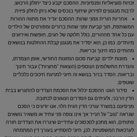
זכויות סוציאליות ופנסיוניות. ההסכם יקבע כיצד יחולק הרכוש,
לרבות מנגנונים לפירוק שיתוף בנכסים שלא ניתן לחלק פיזית.
אחריות הורית וזמני שהות:
ההסכם יגדיר את מתווה ההורות
המשותפת, תוך קביעת זמני שהות ברורים ומפורטים של הילדים
עם כל אחד מההורים, כולל חלוקה של חגים, חופשות ואירועים
מיוחדים. כמו כן, הוא יסדיר את מנגנון קבלת ההחלטות בנושאים
מהותיים כמו חינוך ובריאות.
מזונות ילדים:
קביעת סכום המזונות החודשי, אופן הצמדתו,
והגדרת התשלומים הנוספים (הוצאות "מחציות") עבור חינוך
ובריאות. הסדר ברור בנושא זה חיוני למניעת חיכוכים כלכליים
שוטפים.
סידור הגט:
ההסכם יכלול את הסכמת הצדדים להתגרש בבית
הדין הרבני, ולעיתים גם הסדרים הנוגעים לכתובה.
מניסיוננו במשרד עורכי הדין חגית הלוי, אנו יודעים כי הסכם
שנראה "טוב" על הנייר אך אינו צופה פני עתיד או משאיר נושאים
פתוחים, הוא מתכון לסכסוכים עתידיים שיגררו את הצדדים חזרה
לערכאות המשפטיות. לכן, חיוני להסתייע בעורך דין המתמחה