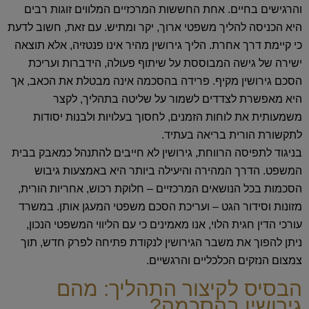
והרגישים בחיים. אחת החששות המרכזיים המלווים זוגות רבים
היא הכניסה להליך משפטי ארוך, יקר ומתיש. עם זאת, חשוב לדעת
כי קיימת דרך אחרת.
הליך גירושין מהיר
אינו פנטזיה, אלא תוצאה
ישירה של גישה המבוססת על שיתוף פעולה, הידברות ועריכת
הסכם גירושין מקיף. פרידה בהסכמה אינה מבטלת את הכאב, אך
היא מאפשרת לצדדים לשמור על שליטה בתהליך, לקצר
משמעותית את לוחות הזמנים, לחסוך בעלויות ולבנות יסודות
לתקשורת הורית בריאה בעתיד.
בניגוד לתפיסה הרווחת, גירושין לא חייבים להתנהל כמאבק בבית
המשפט. הדרך המהירה והיעילה ביותר היא באמצעות גיבוש
הסכמות בכל הנושאים המרכזיים – חלוקת רכוש, אחריות הורית,
מזונות וסידור הגט – ועריכת הסכם משפטי המעגן אותן. במשרד
עורכי הדין חגית הלוי, אנו מאמינים כי עם הליווי המשפטי הנכון,
ניתן להפוך את משבר הגירושין לנקודת פתיחה לפרק חדש, תוך
צמצום הנזקים הכלכליים והרגשיים.
הבסיס לקיצור התהליך: מהם
גירושין בהסכמה?