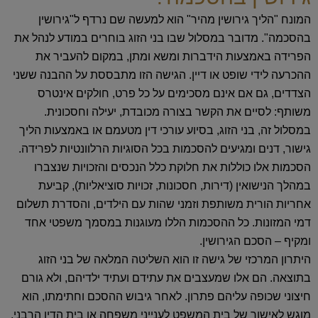
המונח "הליך גירושין מהיר" הוא למעשה שם נרדף ל"גירושין
בהסכמה". מדובר במסלול שבו בני הזוג בוחרים במודע לנהל את
הפרידה באמצעות הידברות ומשא ומתן, במקום להעביר את
ההכרעה לידי שופט או דיין. הגישה הזו מתבססת על ההבנה ששני
הצדדים, גם אם אינם מסכימים על כל פרט, חולקים אינטרס
משותף: לסיים את הקשר בצורה מכובדת, יעילה וחסכונית.
במסלול זה, בני הזוג, בסיוע עורכי דין מטעמם או באמצעות הליך
גישור, דנים ומגיעים להסכמות בכל הסוגיות הרלוונטיות לפרידה.
הסכמות אלו כוללות את חלוקת כלל הנכסים והזכויות שנצברו
במהלך הנישואין (דירות, חסכונות, זכויות סוציאליות), קביעת
אחריות הורית משותפת וזמני שהות עם הילדים, והסדרת תשלום
דמי המזונות. כל ההסכמות הללו מעוגנות במסמך משפטי אחד
ומקיף – הסכם הגירושין.
היתרון המרכזי של גישה זו הוא השליטה המלאה של בני הזוג
בתוצאה. הם אלו שמעצבים את עתידם ועתיד ילדיהם, ולא גורם
חיצוני שכופה עליהם פתרון. לאחר גיבוש ההסכם וחתימתו, הוא
מוגש לאישור של בית המשפט לענייני משפחה או בית הדין הרבני,