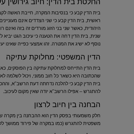
החלטת בית הדין‏:‏ חיוב גירושין ע
בית הדין קבע כי בנסיבות המקרה‏,‏
חייבת האשה לקבל
ראשית
‏,‏ בית הדין קבע כי שני הצדדים אינם מעוניינים
היהודית‏‏,‏ כאשר שני בני הזוג מורדים זה בזה ואינם 
שנית
‏,‏ בית הדין דחה את הטענה כי עיכוב הגט יביא 
נוסף לא ישיג את המטרה‏.‏ זהו אמצעי כפייה שאינו יעיל‏
הדין המשפטי‏:‏ מחלוקת עתיקה
בית הדין התייחס למחלוקת עתיקה בין הפוסקים‏, כ
שהכתובה היא כשאר כל חוב ממוני‏,‏ ויכול לשלמה לאחר
בית הדין קבע כי
להלכה נדחתה דעת הרשב"א
‏,‏ וה
להתגרש – אפילו הרשב"א יודה שאין מקום לעיכוב‏.‏
הבחנה בין חיוב לרצון
חלק משמעותי בפסק הדין הוא
ההבחנה בין מקרה שב
משפטית להתגרש ‏(‏כמו במקרה של פירוד ממושך ללא סי