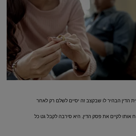
העיכוב מהווה עיגון לא צודק‏.‏ הוא הציע לשלם ‎200‎ שקלים בחודש‏,‏ אך בית הדין הבהיר לו שבקצב זה יסיים לשלם רק לאחר
 אותו לקיים את פסק הדין‏.‏ היא סירבה לקבל גט כל