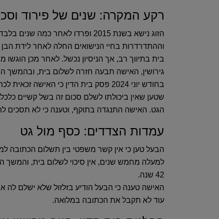
רקע המקרה‏:‏ שנים של פירוד וסכ
הזוג נישא בשנת ‎2015‎ ופרדו לאחר כמה שנ
בית בתיווך רב‏,‏ אך הניסיון נכשל‏.‏ לאחר מכן הוגשו
גירושין‏,‏ האישה תבעה חזרה לשלום בית‏,‏ ובהמשך הו
שטען שאין ביכולתו לשלם סכום זה בשל קשיים כלכליי
הגט‏.‏ האישה התנגדה בתוקף‏,‏ וטענה כי לא תסכים 
עמדות הצדדים‏:‏ כסף מול גט
הבעל טען
כי אין קשר משפטי בין תשלום הכתובה למתן 
‎42‎ שנה‏.‏
האישה טענה
כי הבעל הודיע בזלזול שלא ישלם לה את 
עוד לא תקבל את הכתובה במלואה‏.‏