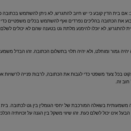
‏:‏ אם בית הדין קובע כי יש חיוב להתגרש‏,‏ לא ניתן להשתמש בכתובה
ע את הכתובה בהליכים נפרדים ואף להשתמש בכלים משפטיים כדי לג
ת להתגרש‏,‏ לא יוכלו להימנע מלתת גט בטענה שהם לא יכולים לשלם כת
היה גמור ומוחלט
‏,‏ ולא יהיה תלוי בתשלום הכתובה‏.‏ זהו הבדל מש
וט בכל צעד משפטי
כדי לגבות את הכתובה‏,‏ לרבות פנייה לרשויות אכ
ב זה‏.‏
 משמעותית בשאלה המורכבת של יחסי הגומלין בין גט לכתובה‏.‏ בית ה
ם הבעל אינו יכול לשלם כעת‏.‏ זהו שיווי משקל בין הגנה על זכויותיה ה