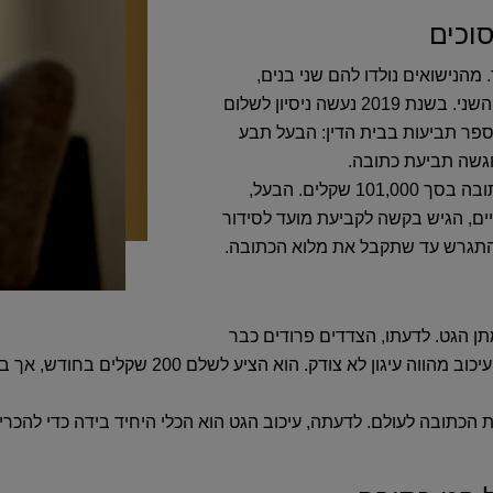
סוכים
ים בלבד‏.‏ מהנישואים נולדו להם שני בנים‏,‏
וההתדרדרות בחיי הנישואים החלה לאחר לידת הבן השני‏.‏ בשנת ‎2019‎ נעשה ניסיון לשלום
 מספר תביעות בבית הדין‏:‏ הבעל תבע
גשה תביעת כתובה‏.‏
בחודש יוני ‎2024‎ פסק בית הדין כי האישה זכאית לכתובה בסך ‎101,000‎ שקלים‏.‏ הבעל‏,‏
ם‏,‏ הגיש בקשה לקביעת מועד לסידור
להתגרש עד שתקבל את מלוא הכתובה‏.‏
הגט‏.‏ לדעתו‏,‏ הצדדים פרודים כבר
למעלה מחמש שנים‏,‏ אין סיכוי לשלום בית‏,‏ והמשך 
הכתובה לעולם‏.‏ לדעתה‏,‏ עיכוב הגט הוא הכלי היחיד בידה כדי להכריח