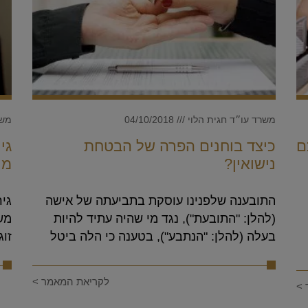
משרד עו״ד חגית הלוי
04/10/2018
משר
ם
כיצד בוחנים הפרה של הבטחת
גי
נישואין?
מנ
התובענה שלפנינו עוסקת בתביעתה של אישה
גי
(להלן: "התובעת"), נגד מי שהיה עתיד להיות
משמ
בעלה (להלן: "הנתבע"), בטענה כי הלה ביטל
זוג
לקריאת המאמר >
 >