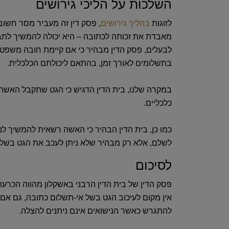
השלכות על הליכי גירושים
לזוגות
בהליך גירושים
‏,‏ פסק דין זה מעביר מסר חשוב
מאבדת את זכותה לכתובה – היא יכולה להמשיך לתבו
לבעלים
‏,‏ פסק הדין מבהיר כי אם קיימת חובה משפטי
בתשלומים לאורך זמן‏,‏ בהתאם ליכולתם הכלכלית‏.‏
במקרה שלנו, בית הדין הדגיש כי
הגט שתקבל האשה י
כלכליים‏.‏
כמו כן‏,‏ בית הדין הבהיר כי
האשה רשאית להמשיך לנק
לשלם‏,‏ אלא רק מבהיר שלא ניתן לעכב את הגט בשל חו
לסיכום
פסק הדין של בית הדין הרבני באשקלון מהווה הכרעה
אין מקום לעיכוב הגט בשל אי-תשלום כתובה
‏,‏ גם א
להתגרש כאשר הנישואים אינם ניתנים להצלה‏.‏