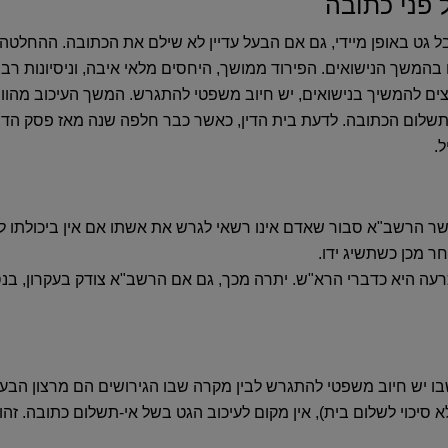
ל פני כתובה
 גט באופן מיידי
‏,‏ גם אם הבעל עדיין לא שילם את הכתובה‏.‏ ההחלטה
 בהמשך הנישואים‏.‏ הפירוד ממושך‏,‏ היחסים מלאי איבה‏,‏ וניסיונות רבי
רוצים להמשיך בנישואים‏,‏ יש חיוב משפטי להתגרש‏.‏ המשך העיכוב מהווה
לתשלום הכתובה‏.‏ לדעת בית הדין‏,‏ כאשר כבר חלפה שנה מאז פסק הדין 
.‏
אשר
הרשב"א
סבור שאדם אינו רשאי לגרש את אשתו אם אין ביכולתו ל
 מכן כשתשיג ידו‏.‏
הכרעה היא כדברי הרא"ש‏.‏ יתרה מכך‏,‏ גם אם הרשב"א צודק בעקרון‏,‏ 
ו יש חיוב משפטי להתגרש לבין מקרה שבו הגירושים הם מרצון הבע
כוי לשלום בית‏)‏‏,‏ אין מקום לעיכוב הגט בשל אי-תשלום כתובה‏.‏ זה