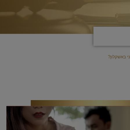
י באשקלון?