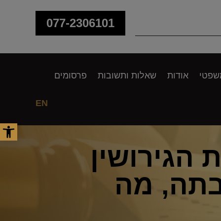
077-2306101
שפטי
אודות
שאלות ותשובות
פרסומים
EN
פתח סר
הגירושין
תה, מה